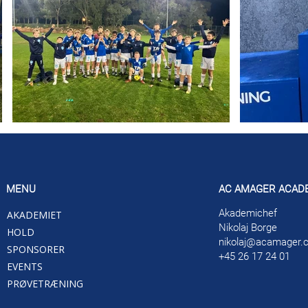
MENU
AC AMAGER ACAD
Akademichef
AKADEMIET
Nikolaj Borge
HOLD
nikolaj@acamager.
SPONSORER
+45 26 17 24 01
EVENTS
PRØVETRÆNING