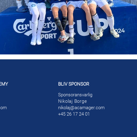
EMY
BLIV SPONSOR
Sponsoransvarlig
Nikolaj Borge
com
nikolaj@acamager.com
+45 26 17 24 01