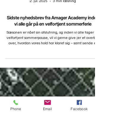
2. jul. 2025
3 min læsning
Sidste nyhedsbrev fra Amager Academy inden
vi alle går på en velfortjent sommerferie
Sæsonen er nået sin afslutning, og inden vi alle tager en
velfortjent sommerpause, vil vi gerne give jer et overblik
over, hvordan vores hold har klaret sig – samt sende et
stort TAK for støtten gennem hele året! Sidst i
nyhedsbrevet kommer som altid lige lidt generelle
oplysninger.
Phone
Email
Facebook