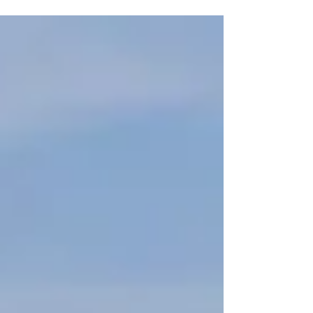
udvikling, sammenhold og masser af fodboldglæde!