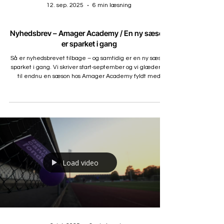
12. sep. 2025
6 min læsning
Nyhedsbrev – Amager Academy / En ny sæson
er sparket i gang
Så er nyhedsbrevet tilbage – og samtidig er en ny sæson
sparket i gang. Vi skriver start-september og vi glæder os
til endnu en sæson hos Amager Academy fyldt med
udvikling, sammenhold og masser af fodboldglæde!
Load video